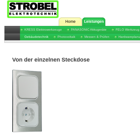
Home
Leistungen
KRESS Elektrowerkzeuge
PANASONIC Akkugeräte
FELO Werkzeug
Gebäudetechnik
Photovoltaik
Messen & Prüfen
Hardwareplan
Von der einzelnen Steckdose